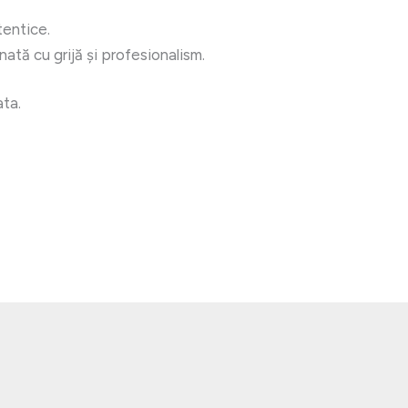
tentice.
ată cu grijă și profesionalism.
ata.