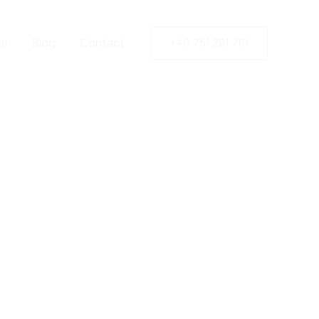
ii
Blog
Contact
+40 751 281 761