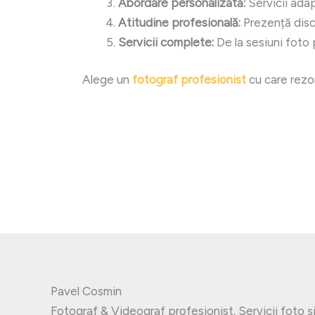
Abordare personalizată:
Servicii adapt
Atitudine profesională:
Prezență discr
Servicii complete:
De la sesiuni foto 
Alege un
fotograf profesionist
cu care rezon
#
Fotograf nunta Galati
#
Foto
#
Servicii foto-video nunta
#
Foto
#
Sesiune foto logodna
profes
#
Fotograf botez
#
Foto
#
Foto
Pavel Cosmin
Fotograf & Videograf profesionist. Servicii foto 