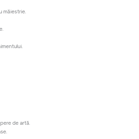
u măiestrie.
e.
imentului.
opere de artă.
ase.