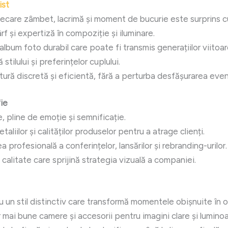
ist
ecare zâmbet, lacrimă și moment de bucurie este surprins c
f și expertiză în compoziție și iluminare.
lbum foto durabil care poate fi transmis generațiilor viitoar
tilului și preferințelor cuplului.
ură discretă și eficientă, fără a perturba desfășurarea even
fie
 pline de emoție și semnificație.
aliilor și calităților produselor pentru a atrage clienți.
rofesională a conferințelor, lansărilor și rebranding-urilor.
calitate care sprijină strategia vizuală a companiei.
u un stil distinctiv care transformă momentele obișnuite în 
r mai bune camere și accesorii pentru imagini clare și lumino