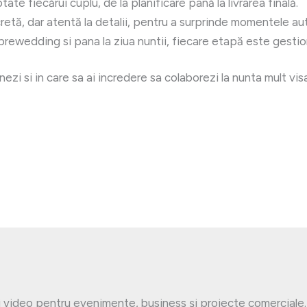
ate fiecărui cuplu, de la planificare până la livrarea finală.
etă, dar atentă la detalii, pentru a surprinde momentele au
prewedding si pana la ziua nuntii, fiecare etapă este gestion
ezi si in care sa ai incredere sa colaborezi la nunta mult vis
graf evenimente corporate
#
Fotograf botez Braila
grafie de produs
#
Fotograf profesionist evenimente
ională
#
Fotograf nunta Bucuresti
grafie rebranding companie
graf nunta Braila
și video pentru evenimente, business și proiecte comerciale.