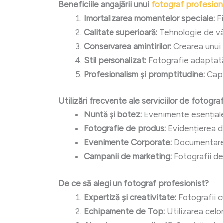
Beneficiile angajării unui
fotograf profesion
Imortalizarea momentelor speciale:
Fi
Calitate superioară:
Tehnologie de vâr
Conservarea amintirilor:
Crearea unui a
Stil personalizat:
Fotografie adaptată s
Profesionalism și promptitudine:
Capt
Utilizări frecvente ale serviciilor de fotogra
Nuntă și botez:
Evenimente esențiale,
Fotografie de produs:
Evidențierea det
Evenimente Corporate:
Documentarea p
Campanii de marketing:
Fotografii de 
De ce să alegi un fotograf profesionist?
Expertiză și creativitate:
Fotografii c
Echipamente de Top:
Utilizarea celo