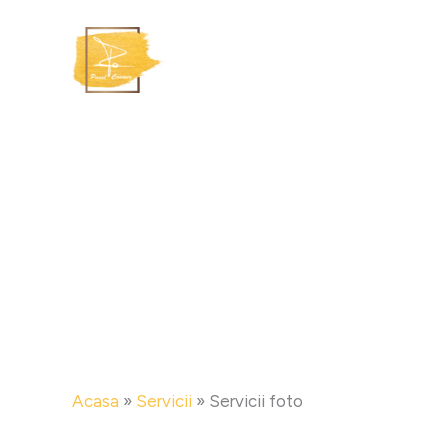
Skip
to
content
Acasa
»
Servicii
»
Servicii foto